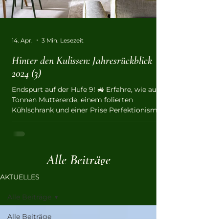
14. Apr.
3 Min. Lesezeit
Hinter den Kulissen: Jahresrückblick
2024 (3)
Endspurt auf der Hufe 9! 🚜 Erfahre, wie aus 3
Tonnen Muttererde, einem folierten
Kühlschrank und einer Prise Perfektionismus
unsere erste fertige Ferienwohnung entsteht.
Von der Jagd nach Pflastersteinen, Hecke
pflanzen bei 30 Grad bis hin zur
Punktlandung am Eröffnungstag: Ein
Alle Beiträge
Rückblick auf das 3. Quartal 2024.
AKTUELLES
Alle Beiträge
Alle Beiträge