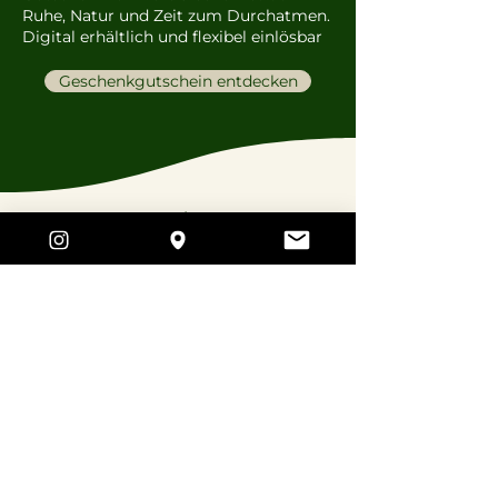
Ruhe, Natur und Zeit zum Durchatmen.
Digital erhältlich und flexibel einlösbar
Geschenkgutschein entdecken
Newsletter
Sie möchten auf dem Laufenden bleiben?
Wir informieren über Fortschritte beim Bau,
zeigen unsere Ergebnisse und informieren
über Rabattaktionen. Post kommt nur, wenn
etwas passiert und höchstens einmal im
Quartal.
E-Mail