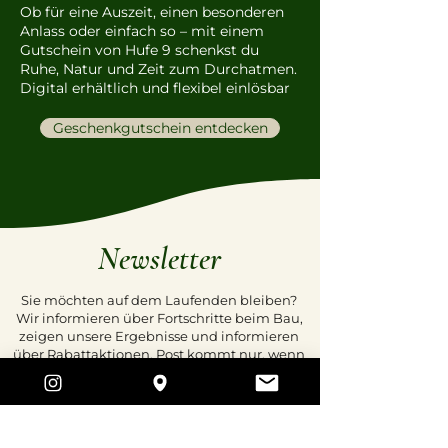
Ob für eine Auszeit, einen besonderen
Anlass oder einfach so – mit einem
Gutschein von Hufe 9 schenkst du
Ruhe, Natur und Zeit zum Durchatmen.
Digital erhältlich und flexibel einlösbar
Geschenkgutschein entdecken
Newsletter
Sie möchten auf dem Laufenden bleiben?
Wir informieren über Fortschritte beim Bau,
zeigen unsere Ergebnisse und informieren
über Rabattaktionen. Post kommt nur, wenn
etwas passiert und höchstens einmal im
Quartal.
E-Mail