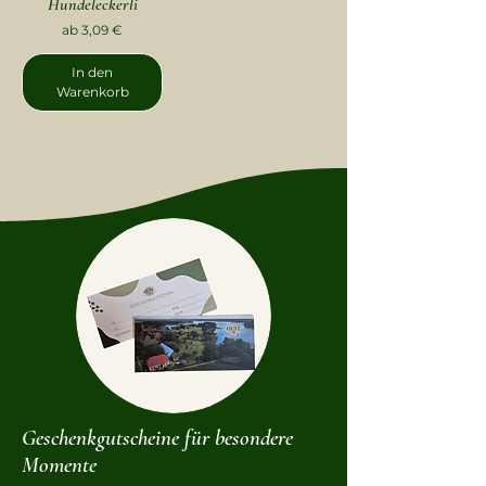
Hundeleckerli
Sale-Preis
ab
3,09 €
In den
Warenkorb
Geschenkgutscheine für besondere
Momente